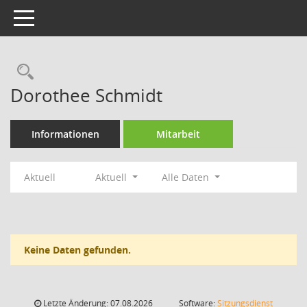
Toggle navigation
Rechercheauswahl
Dorothee Schmidt
Informationen
Mitarbeit
Aktuell
Aktuell
Alle Daten
Keine Daten gefunden.
Letzte Änderung: 07.08.2026
Software:
Sitzungsdienst