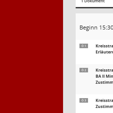
1 Dokument
Beginn 15:3
Kreisstr
Ö 1
Erläute
Kreisstr
Ö 2
BA II Min
Zustimm
Kreisstr
Ö 3
Zustimm