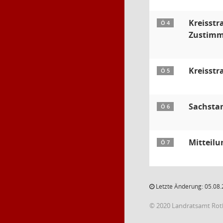
Kreisst
Ö 4
Zustimm
Kreisstr
Ö 5
Sachst
Ö 6
Mitteil
Ö 7
Letzte Änderung: 05.08.
© 2020 Landratsamt Rot