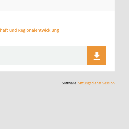
schaft und Regionalentwicklung
(Wird in
Software:
Sitzungsdienst
Session