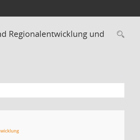
und Regionalentwicklung und
Rec
twicklung