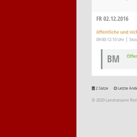
FR
02.12.2016
öffentliche und ni
09:00-12:10 Uhr
Sitz
BM
Öffe
2 Sätze
Letzte Ände
© 2020 Landratsamt Rot