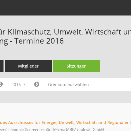
ür Klimaschutz, Umwelt, Wirtschaft 
ung - Termine 2016
Mitglieder
Sitzungen
2016
Gremium auswählen
g des Ausschusses für Energie, Umwelt, Wirtschaft und Regionalen
smülldeponie Georgensgmünd/Firma MBFZ toolcraft GmbH