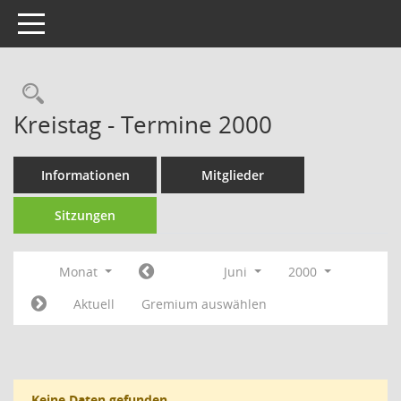
Toggle navigation
Rechercheauswahl
Kreistag - Termine 2000
Informationen
Mitglieder
Sitzungen
Monat
Juni
2000
Aktuell
Gremium auswählen
Keine Daten gefunden.