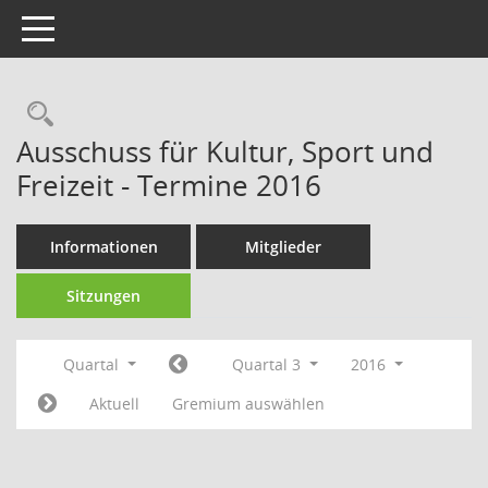
Toggle navigation
Rechercheauswahl
Ausschuss für Kultur, Sport und
Freizeit - Termine 2016
Informationen
Mitglieder
Sitzungen
Quartal
Quartal 3
2016
Aktuell
Gremium auswählen