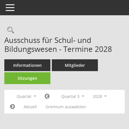
Toggle navigation
Rechercheauswahl
Ausschuss für Schul- und
Bildungswesen - Termine 2028
Informationen
Mitglieder
Sitzungen
Quartal
Quartal 3
2028
Aktuell
Gremium auswählen