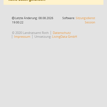
Letzte Änderung: 08.08.2026
Software:
Sitzungsdienst
(Wird in
19:00:22
Session
© 2020 Landratsamt Roth
Datenschutz
Impressum
Umsetzung:
LivingData GmbH