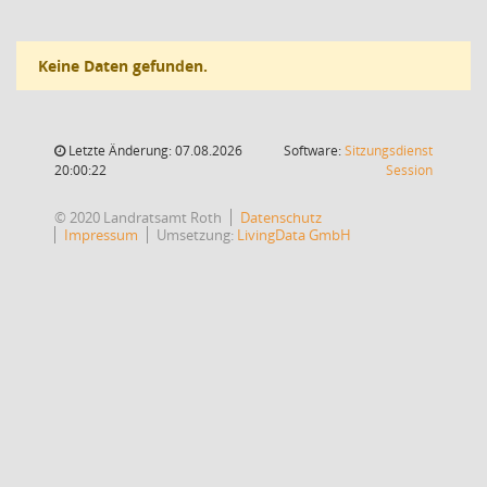
Keine Daten gefunden.
Letzte Änderung: 07.08.2026
Software:
Sitzungsdienst
(Wird in
20:00:22
Session
© 2020 Landratsamt Roth
Datenschutz
Impressum
Umsetzung:
LivingData GmbH