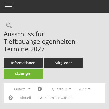
Toggle navigation
Rechercheauswahl
Ausschuss für
Tiefbauangelegenheiten -
Termine 2027
Informationen
Mitglieder
Sitzungen
Quartal
Quartal 3
2027
Aktuell
Gremium auswählen