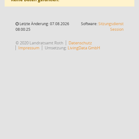
Letzte Änderung: 07.08.2026
Software:
Sitzungsdienst
(Wird in
08:00:25
Session
© 2020 Landratsamt Roth
Datenschutz
Impressum
Umsetzung:
LivingData GmbH