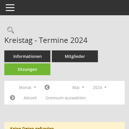
Toggle navigation
Rechercheauswahl
Kreistag - Termine 2024
Informationen
Mitglieder
Sitzungen
Monat
Mai
2024
Aktuell
Gremium auswählen
Keine Daten gefunden.