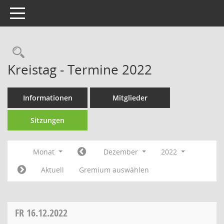
Toggle navigation
Rechercheauswahl
Kreistag - Termine 2022
Informationen
Mitglieder
Sitzungen
Monat
Dezember
2022
Aktuell
Gremium auswählen
FR
16.12.2022