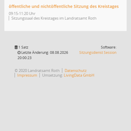
öffentliche und nichtöffentliche Sitzung des Kreistages
09:15-11:20 Uhr
Sitzungssaal des Kreistages im Landratsamt Roth
1 Satz
Software:
(Wird in
Letzte Änderung: 08.08.2026
Sitzungsdienst
Session
20:00:23
© 2020 Landratsamt Roth
Datenschutz
Impressum
Umsetzung:
LivingData GmbH