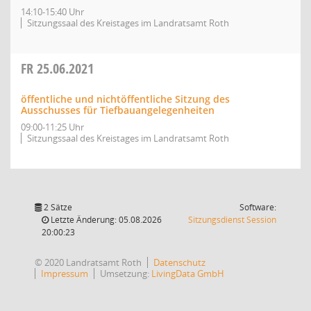
14:10-15:40 Uhr
Sitzungssaal des Kreistages im Landratsamt Roth
FR
25.06.2021
öffentliche und nichtöffentliche Sitzung des
Ausschusses für Tiefbauangelegenheiten
09:00-11:25 Uhr
Sitzungssaal des Kreistages im Landratsamt Roth
2 Sätze
Software:
(Wird in
Letzte Änderung: 05.08.2026
Sitzungsdienst
Session
20:00:23
© 2020 Landratsamt Roth
Datenschutz
Impressum
Umsetzung:
LivingData GmbH