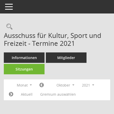
Toggle navigation
Rechercheauswahl
Ausschuss für Kultur, Sport und
Freizeit - Termine 2021
Informationen
Mitglieder
Sitzungen
Monat
Oktober
2021
Aktuell
Gremium auswählen