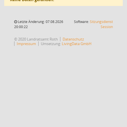
Letzte Änderung: 07.08.2026
Software:
Sitzungsdienst
(Wird in
20:00:22
Session
© 2020 Landratsamt Roth
Datenschutz
Impressum
Umsetzung:
LivingData GmbH