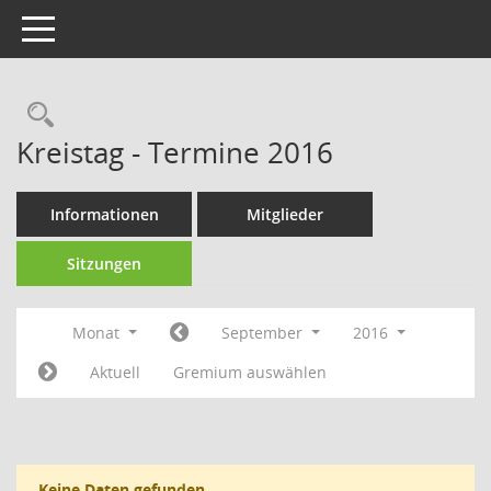
Toggle navigation
Rechercheauswahl
Kreistag - Termine 2016
Informationen
Mitglieder
Sitzungen
Monat
September
2016
Aktuell
Gremium auswählen
Keine Daten gefunden.