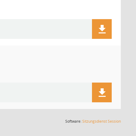
(Wird in
Software:
Sitzungsdienst
Session