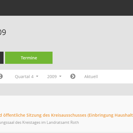
09
Termine
Quartal 4
2009
Aktuell
d öffentliche Sitzung des Kreisausschusses (Einbringung Haushalt
ungssaal des Kreistages im Landratsamt Roth