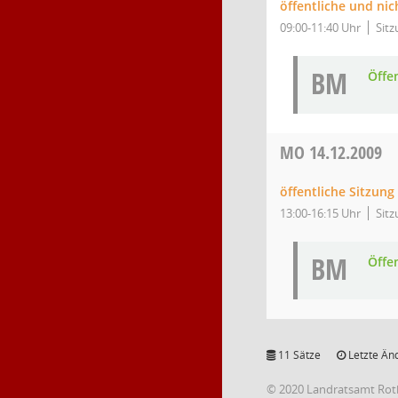
öffentliche und nic
09:00-11:40 Uhr
Sitz
BM
Öffe
MO
14.12.2009
öffentliche Sitzung
13:00-16:15 Uhr
Sitz
BM
Öffe
11 Sätze
Letzte Än
© 2020 Landratsamt Rot