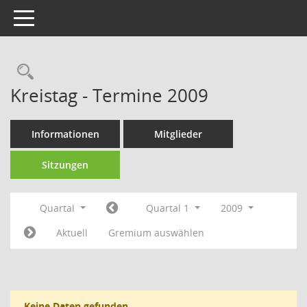
Toggle navigation
Rechercheauswahl
Kreistag - Termine 2009
Informationen
Mitglieder
Sitzungen
Quartal
Quartal 1
2009
Aktuell
Gremium auswählen
Keine Daten gefunden.