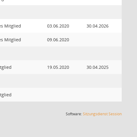
es Mitglied
03.06.2020
30.04.2026
es Mitglied
09.06.2020
tglied
19.05.2020
30.04.2025
tglied
(Wird in
Software:
Sitzungsdienst
Session