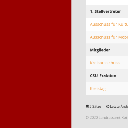
1. Stellvertreter
Ausschuss für Kultu
Ausschuss für Mobil
Mitglieder
Kreisausschuss
CSU-Fraktion
Kreistag
5 Sätze
Letzte Ände
© 2020 Landratsamt Rot