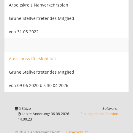
Arbeitskreis Nahverkehrsplan
Grüne Stellvertretendes Mitglied
von 31.05.2022
Ausschuss für Mobilität
Grüne Stellvertretendes Mitglied
von 09.06.2020 bis 30.04.2026
5 Sätze
Software:
(Wird in
Letzte Änderung: 06.08.2026
Sitzungsdienst
Session
14:00:23
© 2020 Landratsamt Roth
Datenschutz